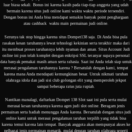
luar biasa sekali. Bonus ini karena kasih pada tiap-tiap anggota yang udah
bermain karena situs judi online kami waktu waktu periode tersendiri.
Dengan bonus ini Anda bisa mendapat semakin banyak point penghargaan
atau cashback waktu main permainan judi online.
Serunya tak stop hingga karena situs Dompet138 saja. Di Anda bisa pula
rasakan kesan taruhannya lewat tehnologi kekinian serta terakhir maka dari
itu membuat proses taruhannya lebih nyaman dan aman. Situs Account Judi
online ini pun telah komplet dengan enkripsi SSL teranyar supaya personal
data banyak pemakai masih aman serta rahasia. Saat ini Anda telah siap untuk
merasai pengalaman taruhannya karena ? Bersatulah dengan kami, tempat
karena mana Anda mendapati kemungkinan besar. Untuk nikmati taruhan
olahraga idola dan jadi sisi club golongan elit yang memperoleh jekpot
sampai beberapa ratus juta rupiah.
Nantikan manalagi, daftarkan Dompet 138 Slot saat ini pula serta mulai
merasai kesan taruhannya karena agen judi slot online. Beragam jenis
permainan serta hadiah menunggu Anda karena. Bersatulah dengan situs judi
online kami untuk merasai pengalaman taruhan terpilih yang tidak bisa
karena temui karena lain tempat. Banyak anggota akan mempunyai akses ke
pelbagai jenis permainan menarik, mulai dengan taruhan olahraga seperti