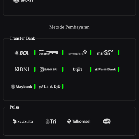
Metode Pembayaran
Transfer Bank
Pulsa