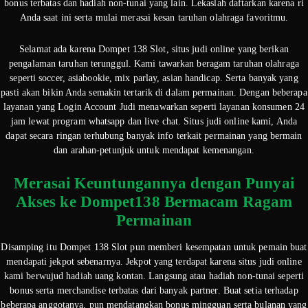
bonus terbatas dan hadiah non-tunai yang lain. Lekaslah daftarkan karena ri
Anda saat ini serta mulai merasai kesan taruhan olahraga favoritmu.
Selamat ada karena Dompet 138 Slot, situs judi online yang berikan
pengalaman taruhan terunggul. Kami tawarkan beragam taruhan olahraga
seperti soccer, asiabookie, mix parlay, asian handicap. Serta banyak yang
pasti akan bikin Anda semakin tertarik di dalam permainan. Dengan beberapa
layanan yang Login Account Judi menawarkan seperti layanan konsumen 24
jam lewat program whatsapp dan live chat. Situs judi online kami, Anda
dapat secara ringan terhubung banyak info terkait permainan yang bermain
dan arahan-petunjuk untuk mendapat kemenangan.
Merasai Keuntungannya dengan Punyai
Akses ke Dompet138 Bermacam Ragam
Permainan
Disamping itu Dompet 138 Slot pun memberi kesempatan untuk pemain buat
mendapati jekpot sebenarnya. Jekpot yang terdapat karena situs judi online
kami berwujud hadiah uang kontan. Langsung atau hadiah non-tunai seperti
bonus serta merchandise terbatas dari banyak partner. Buat setia terhadap
beberapa anggotanya, pun mendatangkan bonus mingguan serta bulanan yang