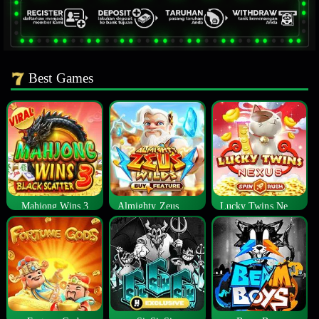
Best Games
Mahjong Wins 3
Almighty Zeus Wilds™
Lucky Twins Nexus