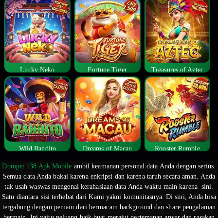
Lucky Neko
Fortune Tiger
Treasures of Aztec
Wild Bandito
Dreams of Macau
Rooster Rumble
Dompet 138 Apk Mobile
ambil keamanan personal data Anda dengan serius.
Semua data Anda bakal karena enkripsi dan karena taruh secara aman. Anda
tak usah waswas mengenai kerahasiaan data Anda waktu main karena sini.
Satu diantara sisi terhebat dari Kami yakni komunitasnya. Di sini, Anda bisa
tergabung dengan pemain dari bermacam background dan share pengalaman
bermain. Ini yaitu peluang baik buat merajut pertemanan anyar dan rasakan