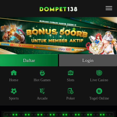
Beranda
Slot Online
Live Casino
Sportsbook
Arcade
Togel Online
Daftar
Login
Poker
Whatsapp
Home
Hot Games
Slots
Live Casino
Telegram
Sports
Arcade
Poker
Togel Online
Livechat