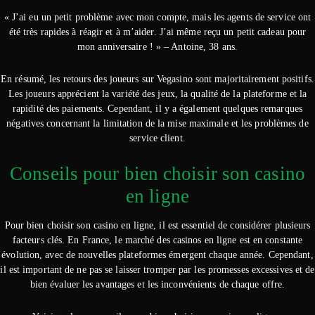
« J’ai eu un petit problème avec mon compte, mais les agents de service ont
été très rapides à réagir et à m’aider. J’ai même reçu un petit cadeau pour
mon anniversaire ! » – Antoine, 38 ans.
En résumé, les retours des joueurs sur Vegasino sont majoritairement positifs.
Les joueurs apprécient la variété des jeux, la qualité de la plateforme et la
rapidité des paiements. Cependant, il y a également quelques remarques
négatives concernant la limitation de la mise maximale et les problèmes de
service client.
Conseils pour bien choisir son casino
en ligne
Pour bien choisir son casino en ligne, il est essentiel de considérer plusieurs
facteurs clés. En France, le marché des casinos en ligne est en constante
évolution, avec de nouvelles plateformes émergent chaque année. Cependant,
il est important de ne pas se laisser tromper par les promesses excessives et de
bien évaluer les avantages et les inconvénients de chaque offre.