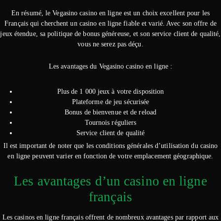
En résumé, le Vegasino casino en ligne est un choix excellent pour les
Français qui cherchent un casino en ligne fiable et varié. Avec son offre de
jeux étendue, sa politique de bonus généreuse, et son service client de qualité,
vous ne serez pas déçu.
Les avantages du Vegasino casino en ligne :
Plus de 1 000 jeux à votre disposition
Plateforme de jeu sécurisée
Bonus de bienvenue et de reload
Tournois réguliers
Service client de qualité
Il est important de noter que les conditions générales d’utilisation du casino
en ligne peuvent varier en fonction de votre emplacement géographique.
Les avantages d’un casino en ligne
français
Les casinos en ligne français offrent de nombreux avantages par rapport aux