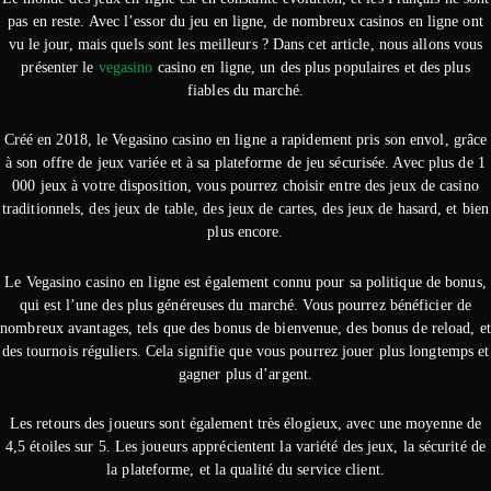
pas en reste. Avec l’essor du jeu en ligne, de nombreux casinos en ligne ont
vu le jour, mais quels sont les meilleurs ? Dans cet article, nous allons vous
présenter le
vegasino
casino en ligne, un des plus populaires et des plus
fiables du marché.
Créé en 2018, le Vegasino casino en ligne a rapidement pris son envol, grâce
à son offre de jeux variée et à sa plateforme de jeu sécurisée. Avec plus de 1
000 jeux à votre disposition, vous pourrez choisir entre des jeux de casino
traditionnels, des jeux de table, des jeux de cartes, des jeux de hasard, et bien
plus encore.
Le Vegasino casino en ligne est également connu pour sa politique de bonus,
qui est l’une des plus généreuses du marché. Vous pourrez bénéficier de
nombreux avantages, tels que des bonus de bienvenue, des bonus de reload, et
des tournois réguliers. Cela signifie que vous pourrez jouer plus longtemps et
gagner plus d’argent.
Les retours des joueurs sont également très élogieux, avec une moyenne de
4,5 étoiles sur 5. Les joueurs apprécientent la variété des jeux, la sécurité de
la plateforme, et la qualité du service client.