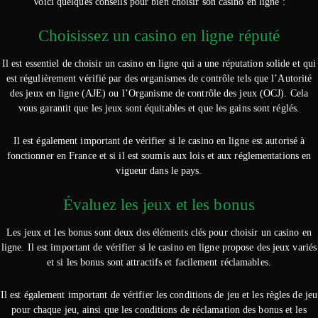
Voici quelques conseils pour bien choisir son casino en ligne :
Choisissez un casino en ligne réputé
Il est essentiel de choisir un casino en ligne qui a une réputation solide et qui
est régulièrement vérifié par des organismes de contrôle tels que l’Autorité
des jeux en ligne (AJE) ou l’Organisme de contrôle des jeux (OCJ). Cela
vous garantit que les jeux sont équitables et que les gains sont réglés.
Il est également important de vérifier si le casino en ligne est autorisé à
fonctionner en France et si il est soumis aux lois et aux réglementations en
vigueur dans le pays.
Évaluez les jeux et les bonus
Les jeux et les bonus sont deux des éléments clés pour choisir un casino en
ligne. Il est important de vérifier si le casino en ligne propose des jeux variés
et si les bonus sont attractifs et facilement réclamables.
Il est également important de vérifier les conditions de jeu et les règles de jeu
pour chaque jeu, ainsi que les conditions de réclamation des bonus et les