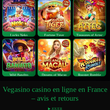
Lucky Neko
Fortune Tiger
Treasures of Aztec
Wild Bandito
Dreams of Macau
Rooster Rumble
Vegasino casino en ligne en France
– avis et retours
▶️ JOUER