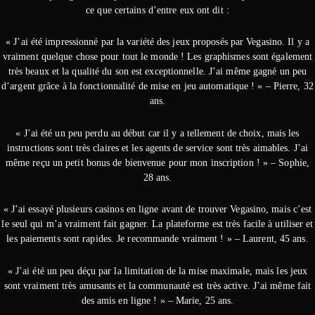
ce que certains d’entre eux ont dit :
« J’ai été impressionné par la variété des jeux proposés par Vegasino. Il y a
vraiment quelque chose pour tout le monde ! Les graphismes sont également
très beaux et la qualité du son est exceptionnelle. J’ai même gagné un peu
d’argent grâce à la fonctionnalité de mise en jeu automatique ! » – Pierre, 32
ans.
« J’ai été un peu perdu au début car il y a tellement de choix, mais les
instructions sont très claires et les agents de service sont très aimables. J’ai
même reçu un petit bonus de bienvenue pour mon inscription ! » – Sophie,
28 ans.
« J’ai essayé plusieurs casinos en ligne avant de trouver Vegasino, mais c’est
le seul qui m’a vraiment fait gagner. La plateforme est très facile à utiliser et
les paiements sont rapides. Je recommande vraiment ! » – Laurent, 45 ans.
« J’ai été un peu déçu par la limitation de la mise maximale, mais les jeux
sont vraiment très amusants et la communauté est très active. J’ai même fait
des amis en ligne ! » – Marie, 25 ans.