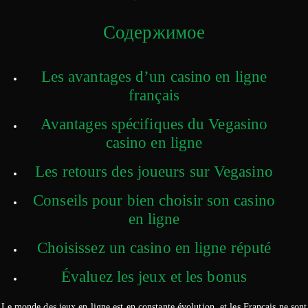
Содержимое
Les avantages d’un casino en ligne
français
Avantages spécifiques du Vegasino
casino en ligne
Les retours des joueurs sur Vegasino
Conseils pour bien choisir son casino
en ligne
Choisissez un casino en ligne réputé
Évaluez les jeux et les bonus
Le monde des jeux en ligne est en constante évolution, et les Français ne sont