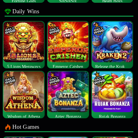
Fortune Gods
SixSixSix
Beam Boys
Daily Wins
5 Lions Megaways
Emperor Caishen
Release the Kraken 2
Wisdom of Athena
Aztec Bonanza
Rujak Bonanza
Hot Games