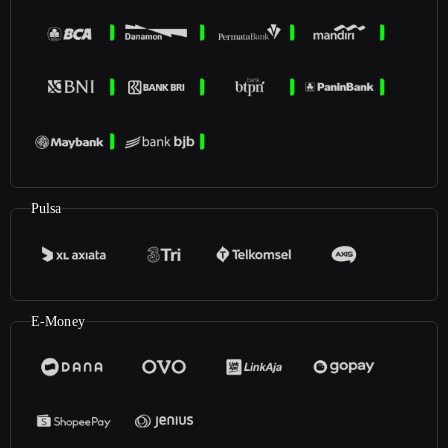
Pulsa
E-Money