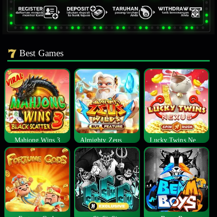
Best Games
Mahjong Wins 3
Almighty Zeus Wilds™
Lucky Twins Nexus