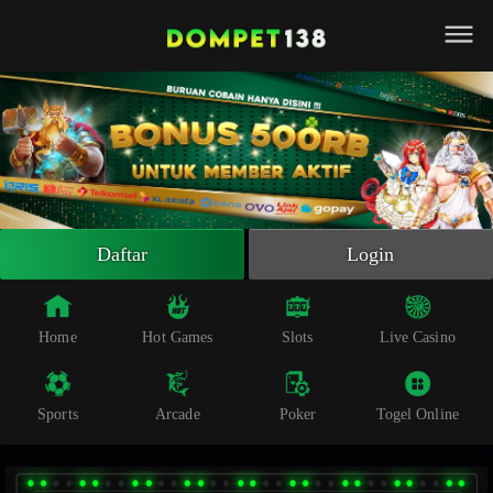
Beranda
Slot Online
Live Casino
Sportsbook
Arcade
Togel Online
Daftar
Login
Poker
Whatsapp
Home
Hot Games
Slots
Live Casino
Telegram
Sports
Arcade
Poker
Togel Online
Livechat