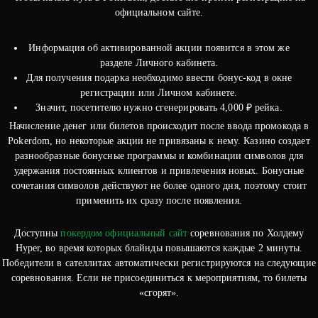
официальном сайте.
Информация об активированной акции появится в этом же
разделе Личного кабинета.
Для получения подарка необходимо ввести бонус-код в окне
регистрации или Личном кабинете.
Значит, посетителю нужно сгенерировать 4,000 ₽ рейка.
Начисление денег или билетов происходит после ввода промокода в
Pokerdom, но некоторые акции не привязаны к нему. Казино создает
разнообразные бонусные программы и комбинации символов для
удержания постоянных клиентов и привлечения новых. Бонусные
сочетания символов действуют не более одного дня, поэтому стоит
применить их сразу после появления.
Доступны
покердом официальный сайт
соревнования по Холдему
Hyper, во время которых блайнды повышаются каждые 2 минуты.
Победители в сателлитах автоматически регистрируются на следующие
соревнования. Если не присоединиться к мероприятиям, то билеты
«сгорят».