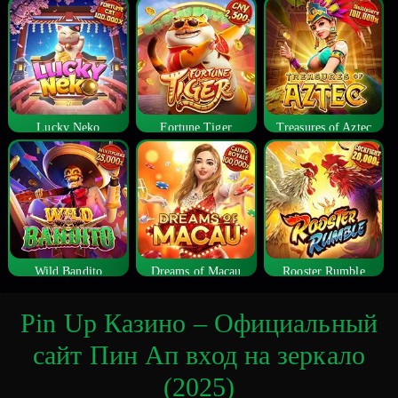
Lucky Neko
Fortune Tiger
Treasures of Aztec
Wild Bandito
Dreams of Macau
Rooster Rumble
Pin Up Казино – Официальный
сайт Пин Ап вход на зеркало
(2025)