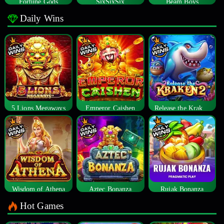
Fortune Gods
SixSixSix
Beam Boys
Daily Wins
5 Lions Megaways
Emperor Caishen
Release the Kraken 2
Wisdom of Athena
Aztec Bonanza
Rujak Bonanza
Hot Games