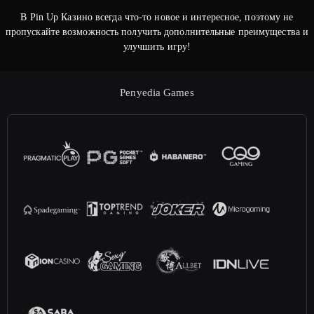
В Pin Up Казино всегда что-то новое и интересное, поэтому не
пропускайте возможность получить дополнительные преимущества и
улучшить игру!
Penyedia Games