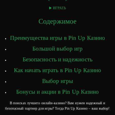
▶️ ИГРАТЬ
Содержимое
Преимущества игры в Pin Up Казино
Большой выбор игр
Безопасность и надежность
Как начать играть в Pin Up Казино
Выбор игры
Бонусы и акции в Pin Up Казино
В поисках лучшего онлайн-казино? Вам нужен надежный и
безопасный партнер для игры? Тогда Pin Up Казино – ваш выбор!