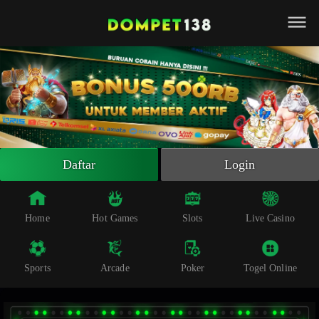
Beranda
Slot Online
Live Casino
Sportsbook
Arcade
Togel Online
Daftar
Login
Poker
Whatsapp
Home
Hot Games
Slots
Live Casino
Telegram
Sports
Arcade
Poker
Togel Online
Livechat