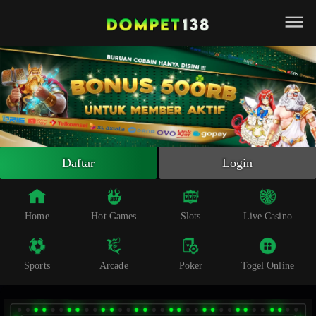
Beranda
Slot Online
Live Casino
Sportsbook
Arcade
Togel Online
Daftar
Login
Poker
Whatsapp
Home
Hot Games
Slots
Live Casino
Telegram
Sports
Arcade
Poker
Togel Online
Livechat