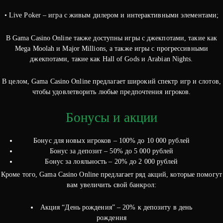
• Live Poker – игра с живым дилером и интерактивными элементами;
В Gama Casino Online также доступны игры с джекпотами, такие как
Mega Moolah и Major Millions, а также игры с прогрессивными
джекпотами, такие как Hall of Gods и Arabian Nights.
В целом, Gama Casino Online предлагает широкий спектр игр и слотов,
чтобы удовлетворить любые предпочтения игроков.
Бонусы и акции
Бонус для новых игроков – 100% до 10 000 рублей
Бонус за депозит – 50% до 5 000 рублей
Бонус за лояльность – 20% до 2 000 рублей
Кроме того, Gama Casino Online предлагает ряд акций, которые помогут
вам увеличить свой банкрол:
Акция “День рождения” – 20% к депозиту в день
рождения