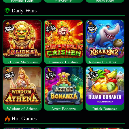
Fortune Gods
SixSixSix
Beam Boys
Daily Wins
5 Lions Megaways
Emperor Caishen
Release the Kraken 2
Wisdom of Athena
Aztec Bonanza
Rujak Bonanza
Hot Games