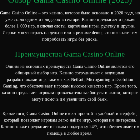
Gama Casino Online – это казино, которое было основано в 2020 году, н
уже стало одним из лидеров в секторе. Казино предлагает игрокам
более 1 000 игр, включая слоты, карточные игры, рулетку и другие.
Игроки могут играть на деньги или в режиме demo, что позволяет им
попробовать игры без риска.
Преимущества Gama Casino Online
Одним из основных преимуществ Gama Casino Online является его
обширный выбор игр. Казино сотрудничает с ведущими
разработчиками игр, такими как NetEnt, Microgaming и Evolution
Gaming, что обеспечивает игрокам высокое качество игр. Кроме того,
казино предлагает игрокам привлекательные бонусы и акции, которые
могут помочь им увеличить свой банк.
Кроме того, Gama Casino Online имеет простой и удобный интерфейс,
который позволяет игрокам легко найти игру, которая им интересна.
Казино также предлагает игрокам поддержку 24/7, что обеспечивает им
помощь в любое время.