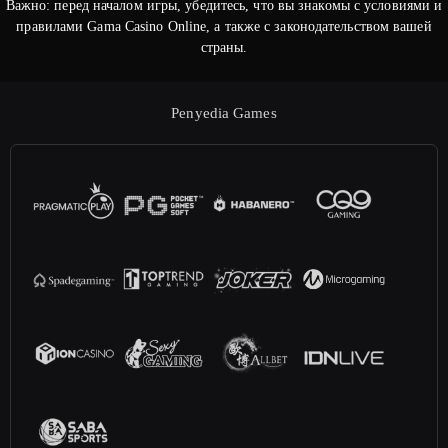
Важно: перед началом игры, убедитесь, что вы знакомы с условиями и
правилами Gama Casino Online, а также с законодательством вашей
страны.
Penyedia Games