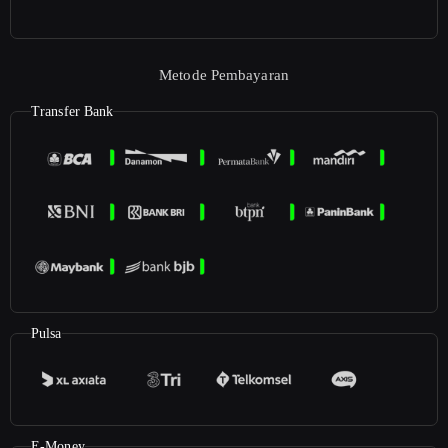
Metode Pembayaran
Transfer Bank
Pulsa
E-Money