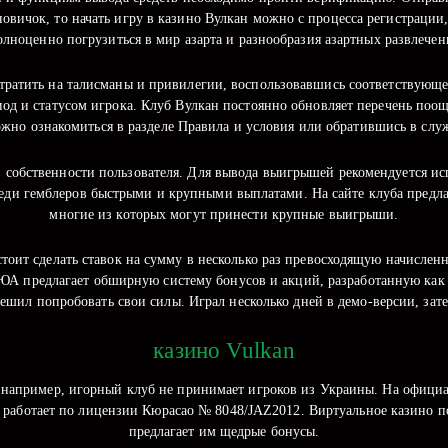
овичок, то начать игру в казино Вулкан можно с процесса регистрации
лноценно погрузиться в мир азарта и разнообразия азартных развлечений
тратить на талисманы и привилегии, воспользовавшись соответствующе
иод и статусом игрока. Клуб Вулкан постоянно обновляет перечень по
жно ознакомиться в разделе Правила и условия или обратившись в слу
 собственности пользователя. Для вывода выигрышей рекомендуется исп
среди гемблеров быстрыми и крупными выплатами. На сайте клуба предл
многие из которых могут принести крупные выигрыши.
дстоит сделать ставок на сумму в несколько раз превосходящую начисле
ЮА предлагает обширную систему бонусов и акций, разработанную как 
решил попробовать свои силы. Играл несколько дней в демо-версии, зате
казино Vulkan
н, например, игорный клуб не принимает игроков из Украины. На официа
a работает по лицензии Кюрасао № 8048/JAZ2012. Виртуальное казино п
предлагает им щедрые бонусы.