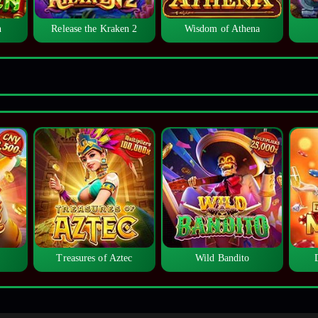
n
Release the Kraken 2
Wisdom of Athena
Treasures of Aztec
Wild Bandito