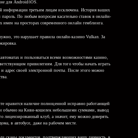
ие для Android/iOS.
ой информации третьим лицам исключена. История ваших
и пароль. По любым вопросам касательно ставок в онлайн-
мых имен на просторах современного онлайн гемблинга.
нужно, это нарушает правила онлайн-казино Vulkan. За
окировка.
 автоматах и пользоваться всеми возможностями казино,
тветствующим привилегиям. Для того чтобы начать играть
ь и адрес своей электронной почты. После этого можно
тва.
айте нравится наличие полноценной исправно работающей
ги обычно на Киви-кошелек небольшими суммами, вывод
это лицензированный клуб, а значит, ему можно доверять.
дома, в автобусе, даже на рабочем месте.
ьте сканы документов, подтверждающих вашу личность, в