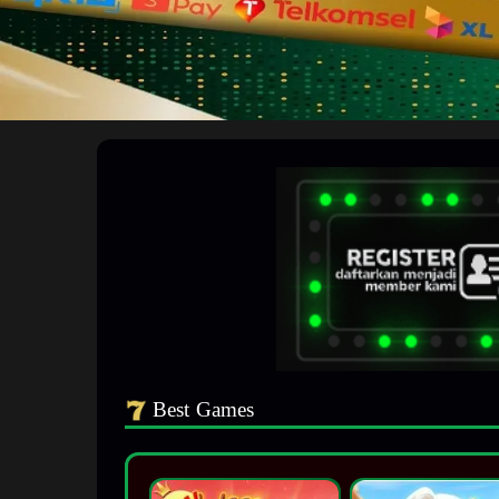
Best Games