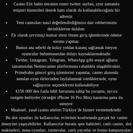
Casino Elit bahis sitesinin resmi twitter sayfası, aynı zamanda
müşteri hizmetleri destek hattı olarak da kullanabileceğiniz bir
adrestir.
Yeni casinoları nasıl değerlendirdiğimize dair rehberimizin
derinliklerine dalalım.
Ek olarak çevrimiçi kumar sitesi finans giriş işlemlerinde ödeme
sorunu yapmaz.
Bunun ana sebebi de kolay yoldan kazanç sağlamak isteyen
oyuncular bulunmasından dolayı kaynaklanmaktadır.
Twitter, Instagram, Telegram, WhatsApp gibi sosyal ağların
tamamından Nesinecasino platformuna rahatlıkla ulaşabilirsiniz.
Primebahis güncel giriş işlemlerini yapanlar, casino alanında
sunulan oyun türlerinden faydalanmak istediklerinde, oyun
sağlayıcısı seçeneklerini kullanabiliyor.
€150.000’den fazla ödül havuzuna sahip bu yarışma, ayrıca
rastgele hediyeler (örneğin iPhone 16 Pro Max) kazanma şansı da
sunuyor.
Maalesef, yasal casino siteleri Türkiye’de hizmet vermemektedir.
Bu slot oyunları ile kullanıcılar, evlerinin konforunda gerçek bir casino
deneyimi yaşayabilirler. Kullanıcılar burada spor bahisleri, canlı casino, slot
makineleri, masa oyunları, turnuvalar, canlı yayınlar ve bonus kampanyaları