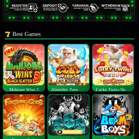
Best Games
Mahjong Wins 3
Almighty Zeus Wilds™
Lucky Twins Nexus