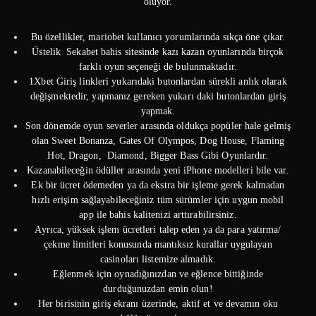
oluyor.
Bu özellikler, mariobet kullanıcı yorumlarında sıkça öne çıkar.
Üstelik Sekabet bahis sitesinde kazı kazan oyunlarında birçok
farklı oyun seçeneği de bulunmaktadır.
1Xbet Giriş linkleri yukarıdaki butonlardan sürekli anlık olarak
değişmektedir, yapmanız gereken yukarı daki butonlardan giriş
yapmak.
Son dönemde oyun severler arasında oldukça popüler hale gelmiş
olan Sweet Bonanza, Gates Of Olympos, Dog House, Flaming
Hot, Dragon, Diamond, Bigger Bass Gibi Oyunlardır.
Kazanabileceğin ödüller arasında yeni iPhone modelleri bile var.
Ek bir ücret ödemeden ya da ekstra bir işleme gerek kalmadan
hızlı erişim sağlayabileceğiniz tüm sürümler için uygun mobil
app ile bahis kalitenizi arttırabilirsiniz.
Ayrıca, yüksek işlem ücretleri talep eden ya da para yatırma/
çekme limitleri konusunda mantıksız kurallar uygulayan
casinoları listemize almadık.
Eğlenmek için oynadığınızdan ve eğlence bittiğinde
durduğunuzdan emin olun!
Her birisinin giriş ekranı üzerinde, aktif et ve devamın oku