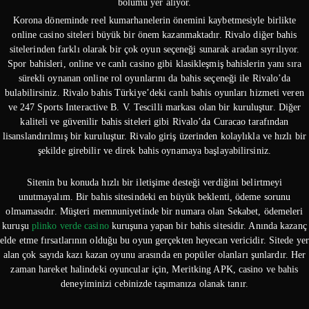
bölümü yer alıyor.
Korona döneminde reel kumarhanelerin önemini kaybetmesiyle birlikte
online casino siteleri büyük bir önem kazanmaktadır. Rivalo diğer bahis
sitelerinden farklı olarak bir çok oyun seçeneği sunarak aradan sıyrılıyor.
Spor bahisleri, online ve canlı casino gibi klasikleşmiş bahislerin yanı sıra
sürekli oynanan online rol oyunlarını da bahis seçeneği ile Rivalo’da
bulabilirsiniz. Rivalo bahis Türkiye’deki canlı bahis oyunları hizmeti veren
ve 247 Sports Interactive B. V. Tescilli markası olan bir kuruluştur. Diğer
kaliteli ve güvenilir bahis siteleri gibi Rivalo’da Curacao tarafından
lisanslandırılmış bir kuruluştur. Rivalo giriş üzerinden kolaylıkla ve hızlı bir
şekilde girebilir ve direk bahis oynamaya başlayabilirsiniz.
Sitenin bu konuda hızlı bir iletişime desteği verdiğini belirtmeyi
unutmayalım. Bir bahis sitesindeki en büyük beklenti, ödeme sorunu
olmamasıdır. Müşteri memnuniyetinde bir numara olan Sekabet, ödemeleri
kuruşu
plinko verde casino
kuruşuna yapan bir bahis sitesidir. Anında kazanç
elde etme fırsatlarının olduğu bu oyun gerçekten heyecan vericidir. Sitede yer
alan çok sayıda kazı kazan oyunu arasında en popüler olanları şunlardır. Her
zaman hareket halindeki oyuncular için, Meritking APK, casino ve bahis
deneyiminizi cebinizde taşımanıza olanak tanır.