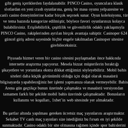
gibi geniş içeriklerden faydalanabilir. PINCO Casino, oyunculara klasik
slotlardan en yeni crash oyunlarına, geniş bir masa oyunu yelpazesine ve
canlı casino deneyimlerine kadar birçok seçenek sunar. Oyun koleksiyonu, tür
ve tema bazında kategorize edilmiştir, böylece favori oyunlarınızı kolayca
bulabilirsiniz. Erişilebilirlik, çeşitlilik ve güvenilirlik odaklı yaklaşımıyla
PINCO Casino, rakiplerinden ayrılan birçok avantaja sahiptir. Casinoper 624
güncel giriş adresi sayesinde hiçbir engele takılmadan Casinoper sitesine
girebileceksiniz.
Piyasada hizmet veren bir casino sitesini paylaşmadan önce hakkında
internette araştırma yapıyoruz. Mesela bizzat müşterilerin bıraktığı
şikayetlere ve yorumlara ekstra dikkat ettiğimizi söyleyebiliriz. Mobil bahis
siteleri daha küçük görünümlü olduğu için doğal olarak masaüstü
bilgisayarda yapabileceğiniz her işlemi yapmanıza olanak vermeyebilir. Bahis
Arena gün geçtikçe bunun üzerinde çalışmakta ve masaüstü versiyondan
tamamen farklı bir şekilde mobil bahis üzerinde çalışmaktadır. Bonusların
kullanımı ve koşulları, 1xbet’in web sitesinde yer almaktadır.
Bu şartlar altında yapılması gereken ücretsiz maç yayınlarını araştırmaktır.
Sekabet TV canlı maç yayınları size istediğiniz bu fırsatı en iyi şekilde
sunmaktadır. Casino odaklı bir site olmasına rağmen içinde spor bahislerini