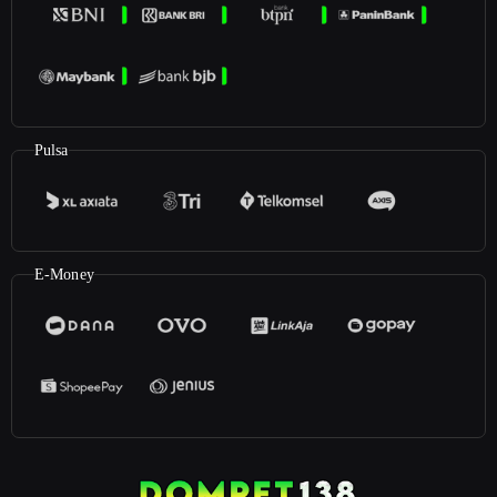
Pulsa
E-Money