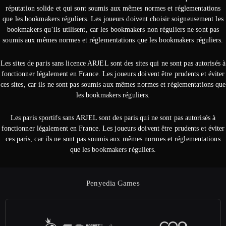
réputation solide et qui sont soumis aux mêmes normes et réglementations
que les bookmakers réguliers. Les joueurs doivent choisir soigneusement les
bookmakers qu’ils utilisent, car les bookmakers non réguliers ne sont pas
soumis aux mêmes normes et réglementations que les bookmakers réguliers.
Les sites de paris sans licence ARJEL sont des sites qui ne sont pas autorisés à
fonctionner légalement en France. Les joueurs doivent être prudents et éviter
ces sites, car ils ne sont pas soumis aux mêmes normes et réglementations que
les bookmakers réguliers.
Les paris sportifs sans ARJEL sont des paris qui ne sont pas autorisés à
fonctionner légalement en France. Les joueurs doivent être prudents et éviter
ces paris, car ils ne sont pas soumis aux mêmes normes et réglementations
que les bookmakers réguliers.
Penyedia Games