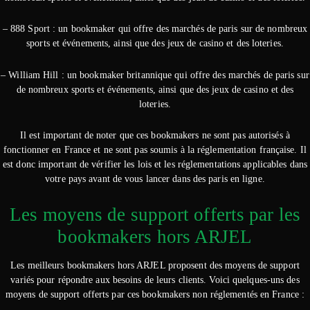
– 888 Sport : un bookmaker qui offre des marchés de paris sur de nombreux
sports et événements, ainsi que des jeux de casino et des loteries.
– William Hill : un bookmaker britannique qui offre des marchés de paris sur
de nombreux sports et événements, ainsi que des jeux de casino et des
loteries.
Il est important de noter que ces bookmakers ne sont pas autorisés à
fonctionner en France et ne sont pas soumis à la réglementation française. Il
est donc important de vérifier les lois et les réglementations applicables dans
votre pays avant de vous lancer dans des paris en ligne.
Les moyens de support offerts par les
bookmakers hors ARJEL
Les meilleurs bookmakers hors ARJEL proposent des moyens de support
variés pour répondre aux besoins de leurs clients. Voici quelques-uns des
moyens de support offerts par ces bookmakers non réglementés en France :