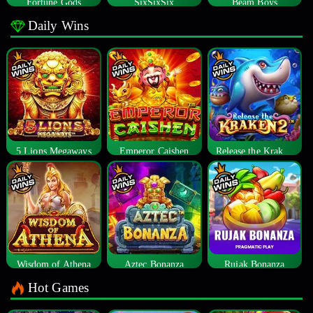
Fortune Gods
SixSixSix
Beam Boys
Daily Wins
5 Lions Megaways
Emperor Caishen
Release the Kraken 2
Wisdom of Athena
Aztec Bonanza
Rujak Bonanza
Hot Games