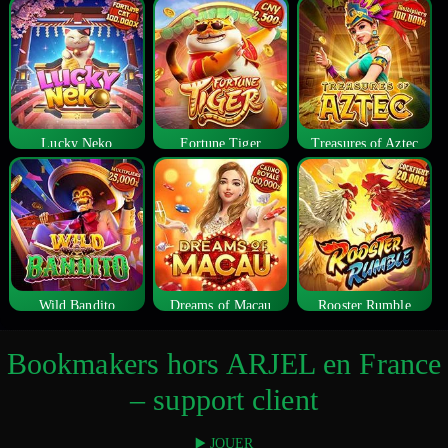
Lucky Neko
Fortune Tiger
Treasures of Aztec
Wild Bandito
Dreams of Macau
Rooster Rumble
Bookmakers hors ARJEL en France
– support client
▶️ JOUER