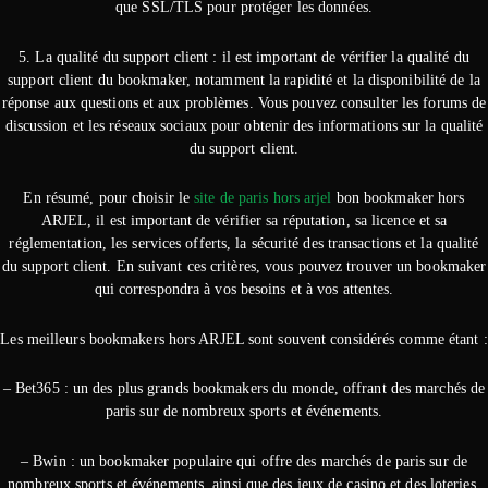
que SSL/TLS pour protéger les données.
5. La qualité du support client : il est important de vérifier la qualité du
support client du bookmaker, notamment la rapidité et la disponibilité de la
réponse aux questions et aux problèmes. Vous pouvez consulter les forums de
discussion et les réseaux sociaux pour obtenir des informations sur la qualité
du support client.
En résumé, pour choisir le
site de paris hors arjel
bon bookmaker hors
ARJEL, il est important de vérifier sa réputation, sa licence et sa
réglementation, les services offerts, la sécurité des transactions et la qualité
du support client. En suivant ces critères, vous pouvez trouver un bookmaker
qui correspondra à vos besoins et à vos attentes.
Les meilleurs bookmakers hors ARJEL sont souvent considérés comme étant :
– Bet365 : un des plus grands bookmakers du monde, offrant des marchés de
paris sur de nombreux sports et événements.
– Bwin : un bookmaker populaire qui offre des marchés de paris sur de
nombreux sports et événements, ainsi que des jeux de casino et des loteries.