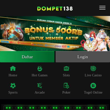
Beranda
Slot Online
Live Casino
Sportsbook
Arcade
Togel Online
Daftar
Login
Poker
Whatsapp
Home
Hot Games
Slots
Live Casino
Telegram
Sports
Arcade
Poker
Togel Online
Livechat